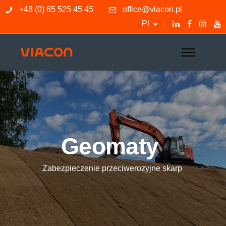
+48 (0) 65 525 45 45
office@viacon.pl
Pl
Geomaty
Zabezpieczenie przeciwerozyjne skarp