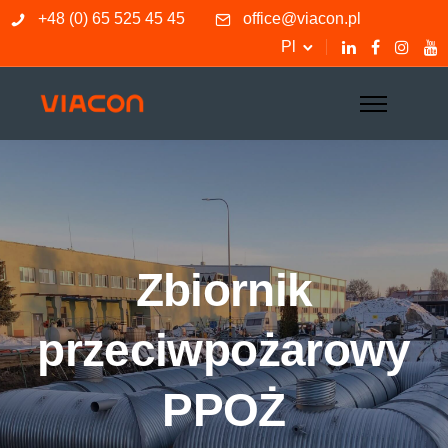
+48 (0) 65 525 45 45
office@viacon.pl
Pl
Zbiornik
przeciwpożarowy
PPOŻ