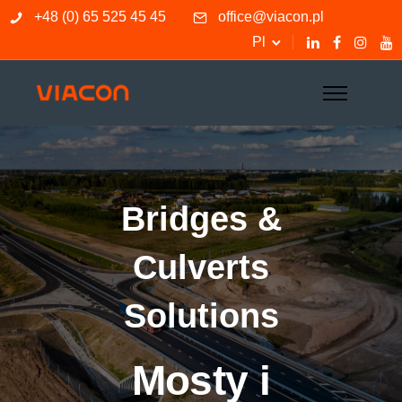
+48 (0) 65 525 45 45
office@viacon.pl
Pl
Bridges &
Culverts
Solutions
Mosty i