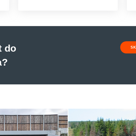
t do
SK
a?