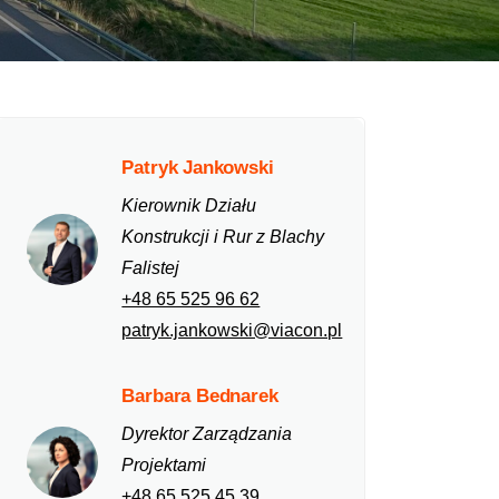
Patryk Jankowski
Kierownik Działu
Konstrukcji i Rur z Blachy
Falistej
+48 65 525 96 62
patryk.jankowski@viacon.pl
Barbara Bednarek
Dyrektor Zarządzania
Projektami
+48 65 525 45 39