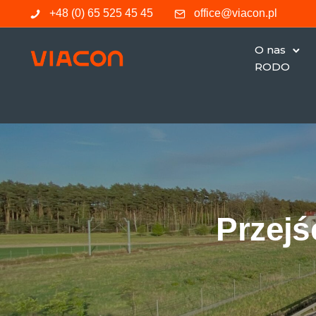
+48 (0) 65 525 45 45
office@viacon.pl
O nas
RODO
Przejś