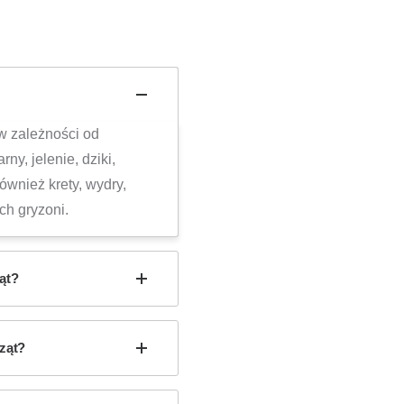
w zależności od
ny, jelenie, dziki,
również krety, wydry,
ych gryzoni.
ąt?
ząt?