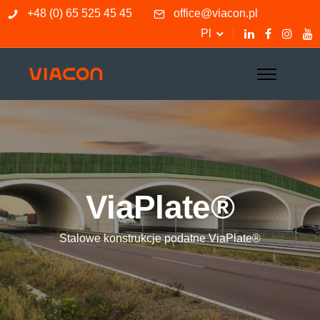
+48 (0) 65 525 45 45
office@viacon.pl
Pl
ViaPlate®
Stalowe konstrukcje podatne ViaPlate®