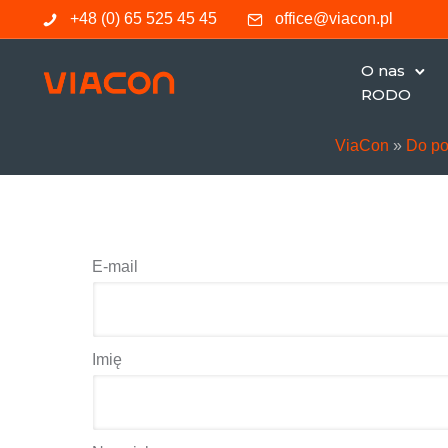
+48 (0) 65 525 45 45
office@viacon.pl
O nas
RODO
ViaCon
»
Do po
E-mail
Imię