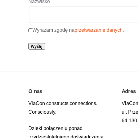
Nazwisko
Wyrażam zgodę na
przetwarzanie danych
.
Wyślij
O nas
Adres
ViaCon constructs connections.
ViaCon 
Consciously.
ul. Pr
64-130
Dzięki połączeniu ponad
trzydziestoletniego doświadczenia