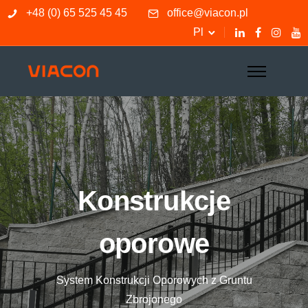
+48 (0) 65 525 45 45
office@viacon.pl
Pl
Konstrukcje
oporowe
System Konstrukcji Oporowych z Gruntu
Zbrojonego