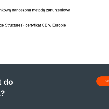
 cynkową nanoszoną metodą zanurzeniową
ge Structures),
certyfikat
CE w
Europie
t do
SK
a?