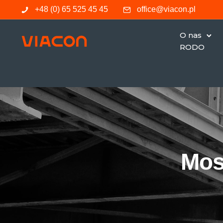
+48 (0) 65 525 45 45
office@viacon.pl
O nas
RODO
Mos