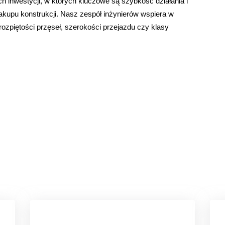
h inwestycji, w których kluczowe są szybkość działania i
kupu konstrukcji. Nasz zespół inżynierów wspiera w
zpiętości przęseł, szerokości przejazdu czy klasy