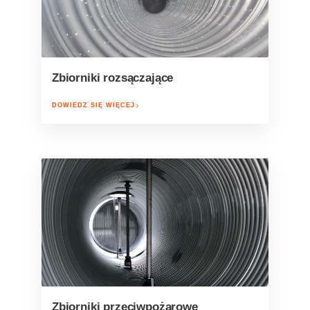
Zbiorniki rozsączające
DOWIEDZ SIĘ WIĘCEJ
Zbiorniki przeciwpożarowe