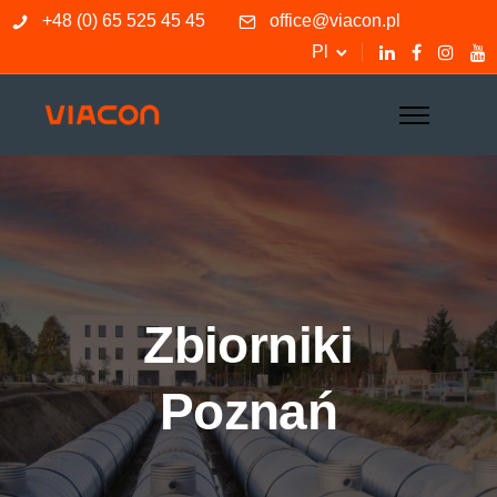
+48 (0) 65 525 45 45
office@viacon.pl
Pl
Zbiorniki
Poznań