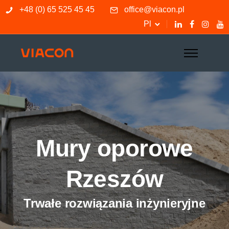
+48 (0) 65 525 45 45
office@viacon.pl
Pl
Mury oporowe
Rzeszów
Trwałe rozwiązania inżynieryjne