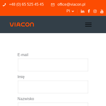
+48 (0) 65 525 45 45
office@viacon.pl
Pl
E-mail
Imię
Nazwisko