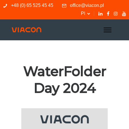
+48 (0) 65 525 45 45
office@viacon.pl
Pl
WaterFolder
Day 2024